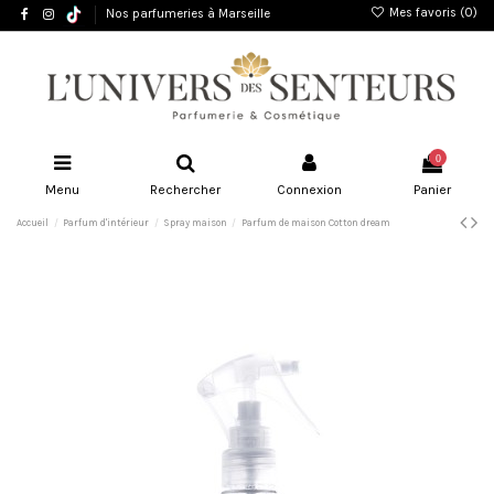
Mes favoris (
0
)
Nos parfumeries à Marseille
0
Menu
Rechercher
Connexion
Panier
Accueil
Parfum d'intérieur
Spray maison
Parfum de maison Cotton dream