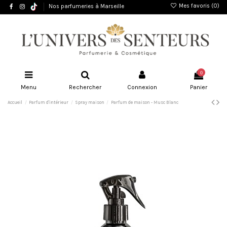
Mes favoris (
0
)
Nos parfumeries à Marseille
0
Menu
Rechercher
Connexion
Panier
Accueil
Parfum d'intérieur
Spray maison
Parfum de maison - Musc Blanc