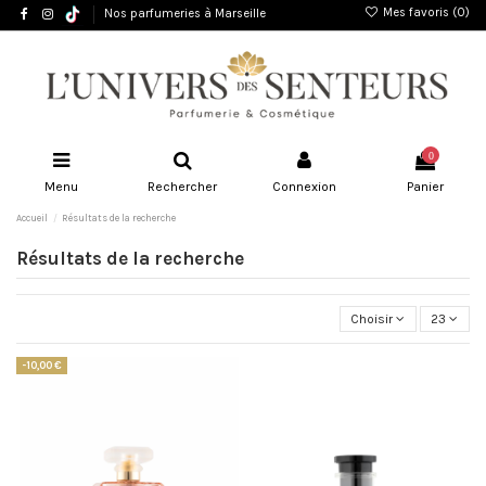
Mes favoris (
0
)
Nos parfumeries à Marseille
0
Menu
Rechercher
Connexion
Panier
Accueil
Résultats de la recherche
Résultats de la recherche
Choisir
23
-10,00 €