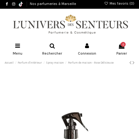
Mes favoris (
0
)
Nos parfumeries à Marseille
0
Menu
Rechercher
Connexion
Panier
Accueil
Parfum d'intérieur
Spray maison
Parfum de maison - Rose Délicieuse