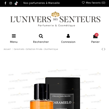
Mes favoris (
0
)
Nos parfumeries à Marseille
0
Menu
Rechercher
Connexion
Panier
Accueil
Caramielo - Collection Privée - L'Authentique