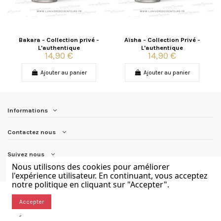
Bakara - Collection privé -
Aïsha - Collection Privé -
L'authentique
L'authentique
14,90 €
14,90 €
Ajouter au panier
Ajouter au panier
Informations
Contactez nous
Suivez nous
Nous utilisons des cookies pour améliorer
l'expérience utilisateur. En continuant, vous acceptez
notre politique en cliquant sur "Accepter".
Accepter
Parfumerie L'univers des senteurs. Boutique en ligne créer avec
❤ by M'Tonsite .