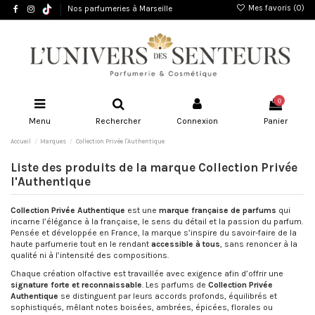
Mes favoris (
0
)
Nos parfumeries à Marseille
0
Menu
Rechercher
Connexion
Panier
Accueil
Marques
Collection Privée l'Authentique
Liste des produits de la marque Collection Privée
l'Authentique
Collection Privée Authentique
est une
marque française de parfums
qui
incarne l’élégance à la française, le sens du détail et la passion du parfum.
Pensée et développée en France, la marque s’inspire du savoir-faire de la
haute parfumerie tout en le rendant
accessible à tous
, sans renoncer à la
qualité ni à l’intensité des compositions.
Chaque création olfactive est travaillée avec exigence afin d’offrir une
signature forte et reconnaissable
. Les parfums de
Collection Privée
Authentique
se distinguent par leurs accords profonds, équilibrés et
sophistiqués, mêlant notes boisées, ambrées, épicées, florales ou