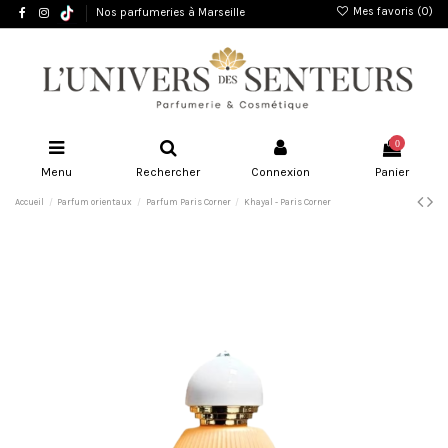
Mes favoris (
0
)
Nos parfumeries à Marseille
0
Menu
Rechercher
Connexion
Panier
Accueil
Parfum orientaux
Parfum Paris Corner
Khayal - Paris Corner