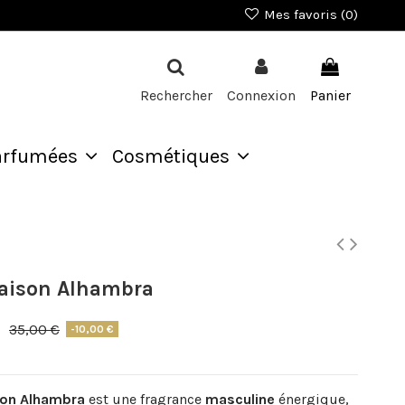
Mes favoris (
0
)
Rechercher
Connexion
Panier
arfumées
Cosmétiques
Maison Alhambra
€
35,00 €
-10,00 €
on Alhambra
est une fragrance
masculine
énergique,