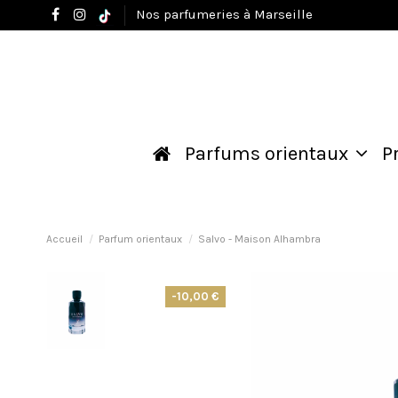
Nos parfumeries à Marseille
Parfums orientaux
P
Accueil
Parfum orientaux
Salvo - Maison Alhambra
-10,00 €