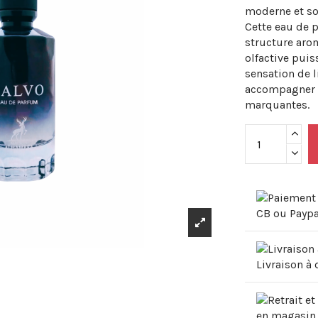
moderne et so
Cette eau de 
structure aro
olfactive puis
sensation de l
accompagner a
marquantes.
CB ou Paypa
Livraison à 
en magasin