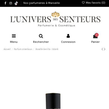
Mes favoris (
0
)
Nos parfumeries à Marseille
0
Menu
Rechercher
Connexion
Panier
Accueil
Parfum orientaux
Roselle Vanilla - Volaré