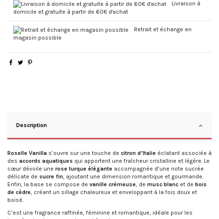
Livraison à
domicile et gratuite à partir de 60€ d'achat
Retrait et échange en
magasin possible
Description
Roselle Vanilla
s’ouvre sur une touche de
citron d’Italie
éclatant associée à
des
accords aquatiques
qui apportent une fraîcheur cristalline et légère. Le
cœur dévoile une
rose turque élégante
accompagnée d’une note sucrée
délicate de
sucre fin
, ajoutant une dimension romantique et gourmande.
Enfin, la base se compose de
vanille crémeuse
, de
musc blanc
et de
bois
de cèdre
, créant un sillage chaleureux et enveloppant à la fois doux et
boisé.
C’est une fragrance raffinée, féminine et romantique, idéale pour les