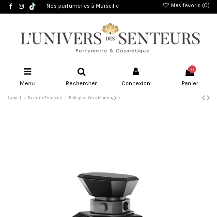
Mes favoris (
0
)
Nos parfumeries à Marseille
0
Menu
Rechercher
Connexion
Panier
Accueil
Parfum Français
Bellagio - Gris Montaigne