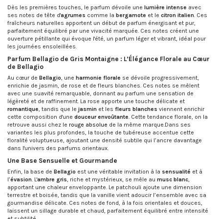
Dès les premières touches, le parfum dévoile une
lumière intense
avec
ses notes de tête d'
agrumes
comme la
bergamote
et le
citron italien
. Ces
fraîcheurs naturelles apportent un début de parfum énergisant et pur,
parfaitement équilibré par une vivacité marquée. Ces notes créent une
ouverture pétillante qui évoque l'été, un parfum léger et vibrant, idéal pour
les journées ensoleillées.
Parfum Bellagio de Gris Montaigne : L’Élégance Florale au Cœur
de Bellagio
Au cœur de
Bellagio
, une
harmonie florale
se dévoile progressivement,
enrichie de jasmin, de rose et de fleurs blanches. Ces notes se mêlent
avec une suavité remarquable, donnant au parfum une sensation de
légèreté et de raffinement. La rose apporte une touche délicate et
romantique
, tandis que le
jasmin
et les
fleurs blanches
viennent enrichir
cette composition d'une
douceur envoûtante
. Cette tendance florale, on la
retrouve aussi chez le
rouge absolue
de la même marque.Dans ses
variantes les plus profondes, la touche de tubéreuse accentue cette
floralité voluptueuse, ajoutant une densité subtile qui l’ancre davantage
dans l'univers des parfums orientaux.
Une Base Sensuelle et Gourmande
Enfin, la base de
Bellagio
est une véritable invitation à la
sensualité
et à
l’
évasion
. L'
ambre gris
, riche et mystérieux, se mêle au
musc blanc
,
apportant une chaleur enveloppante. Le patchouli ajoute une dimension
terrestre et boisée, tandis que la vanille vient adoucir l’ensemble avec sa
gourmandise délicate. Ces notes de fond, à la fois orientales et douces,
laissent un sillage durable et chaud, parfaitement équilibré entre intensité
et subtilité.