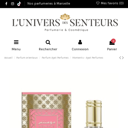
Mes favoris (
0
)
Nos parfumeries à Marseille
0
Menu
Rechercher
Connexion
Panier
Accueil
Parfum orientaux
Parfum Ayat Perfumes
Moments – Ayat Perfumes