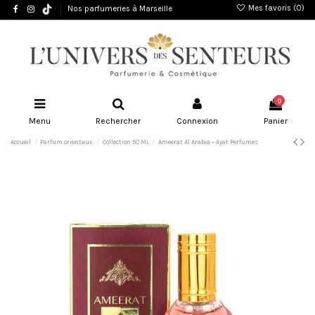
Mes favoris (
0
)
Nos parfumeries à Marseille
0
Menu
Rechercher
Connexion
Panier
Accueil
Parfum orientaux
Collection 50 ML
Ameerat Al Arabia – Ayat Perfumes